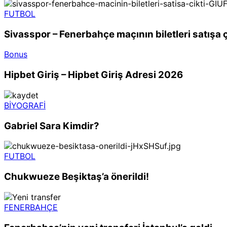
FUTBOL
Sivasspor – Fenerbahçe maçının biletleri satışa ç
Bonus
Hipbet Giriş – Hipbet Giriş Adresi 2026
BİYOGRAFİ
Gabriel Sara Kimdir?
FUTBOL
Chukwueze Beşiktaş’a önerildi!
FENERBAHÇE