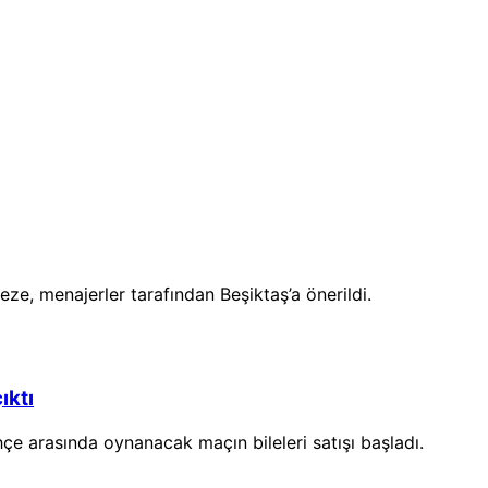
e, menajerler tarafından Beşiktaş’a önerildi.
ıktı
hçe arasında oynanacak maçın bileleri satışı başladı.