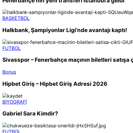
Fenerbahçe’nin yeni transferi İstanbul’a geldi
BASKETBOL
Halkbank, Şampiyonlar Ligi’nde avantajı kaptı!
FUTBOL
Sivasspor – Fenerbahçe maçının biletleri satışa ç
Bonus
Hipbet Giriş – Hipbet Giriş Adresi 2026
BİYOGRAFİ
Gabriel Sara Kimdir?
FUTBOL