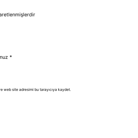
şaretlenmişlerdir
nuz
*
e web site adresimi bu tarayıcıya kaydet.