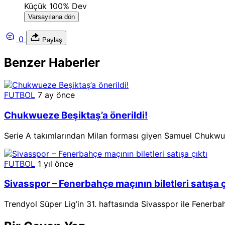
Küçük
100%
Dev
Varsayılana dön
0
Paylaş
Benzer Haberler
FUTBOL
7 ay önce
Chukwueze Beşiktaş’a önerildi!
Serie A takımlarından Milan forması giyen Samuel Chukwuez
FUTBOL
1 yıl önce
Sivasspor – Fenerbahçe maçının biletleri satışa ç
Trendyol Süper Lig’in 31. haftasında Sivasspor ile Fenerba