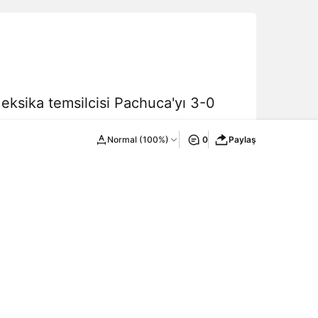
Meksika temsilcisi Pachuca'yı 3-0
Normal (100%)
0
Paylaş
Yeni Haberler
Bonus
Hipbet Giriş – Hipbet Giriş Adresi
2026