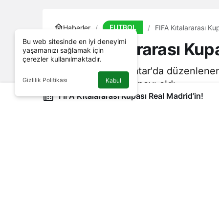
FUTBOL
Haberler
FIFA Kıtalararası Ku
Bu web sitesinde en iyi deneyimi
FIFA Kıtalararası Kup
yaşamanızı sağlamak için
çerezler kullanılmaktadır.
FIFA tarafından Katar'da düzenlenen
Gizlilik Politikası
Kabul
mağlup ederek kupayı aldı.
FIFA Kıtalararası Kupası Real Madrid’in!
20 Aralık 2024, 10:12
yayınlandı