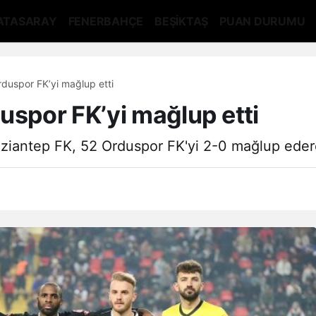
ATASARAY
FENERBAHÇE
BEŞİKTAŞ
PUAN DURUMU
duspor FK’yi mağlup etti
uspor FK’yi mağlup etti
Gaziantep FK, 52 Orduspor FK'yi 2-0 mağlup ede