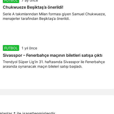
FUTBOL
7 ay önce
Chukwueze Beşiktaş’a önerildi!
Serie A takımlarından Milan forması giyen Samuel Chukwueze,
menajerler tarafından Beşiktaş’a önerildi.
FUTBOL
1 yıl önce
Sivasspor – Fenerbahçe maçının biletleri satışa çıktı
Trendyol Süper Lig’in 31. haftasında Sivasspor ile Fenerbahçe
arasında oynanacak maçın bileleri satışı başladı.
 alanlar
*
ile işaretlenmişlerdir