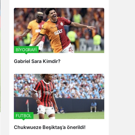
BİYOGRAFİ
Gabriel Sara Kimdir?
FUTBOL
Chukwueze Beşiktaş’a önerildi!