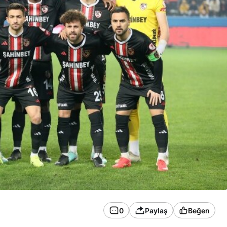
0
Paylaş
Beğen