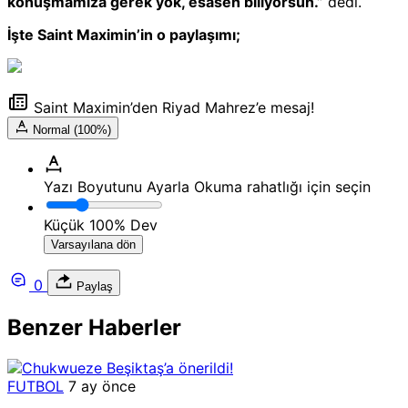
konuşmamıza gerek yok, esasen biliyorsun.”
dedi.
İşte Saint Maximin’in o paylaşımı;
Saint Maximin’den Riyad Mahrez’e mesaj!
Normal (100%)
Yazı Boyutunu Ayarla
Okuma rahatlığı için seçin
Küçük
100%
Dev
Varsayılana dön
0
Paylaş
Benzer Haberler
FUTBOL
7 ay önce