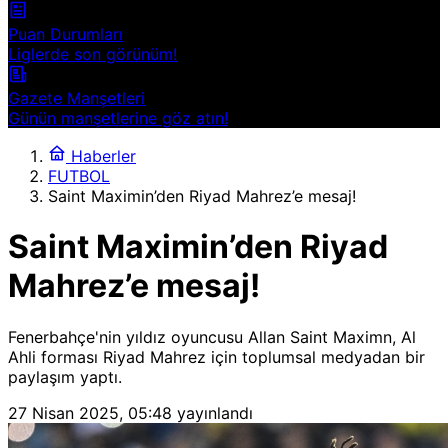
Puan Durumları
Liglerde son görünüm!
Gazete Manşetleri
Günün manşetlerine göz atın!
Haberler
FUTBOL
Saint Maximin’den Riyad Mahrez’e mesaj!
Saint Maximin’den Riyad
Mahrez’e mesaj!
Fenerbahçe'nin yıldız oyuncusu Allan Saint Maximn, Al
Ahli forması Riyad Mahrez için toplumsal medyadan bir
paylaşım yaptı.
27 Nisan 2025, 05:48
yayınlandı