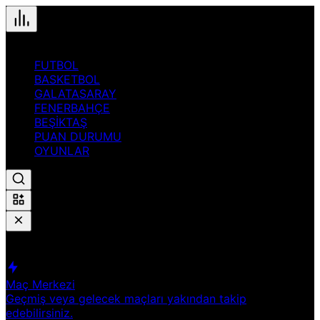
FUTBOL
BASKETBOL
GALATASARAY
FENERBAHÇE
BEŞİKTAŞ
PUAN DURUMU
OYUNLAR
Hızlı Erişim
Spor
Maç Merkezi
Geçmiş veya gelecek maçları yakından takip
edebilirsiniz.