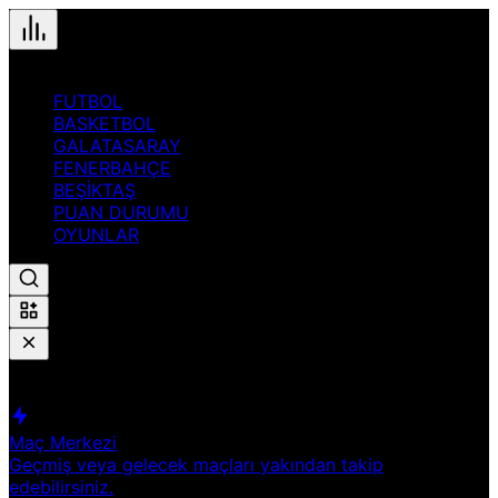
FUTBOL
BASKETBOL
GALATASARAY
FENERBAHÇE
BEŞİKTAŞ
PUAN DURUMU
OYUNLAR
Hızlı Erişim
Spor
Maç Merkezi
Geçmiş veya gelecek maçları yakından takip
edebilirsiniz.