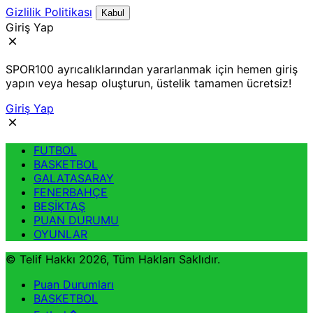
Gizlilik Politikası
Kabul
Giriş Yap
SPOR100 ayrıcalıklarından yararlanmak için hemen giriş
yapın veya hesap oluşturun, üstelik tamamen ücretsiz!
Giriş Yap
FUTBOL
BASKETBOL
GALATASARAY
FENERBAHÇE
BEŞİKTAŞ
PUAN DURUMU
OYUNLAR
© Telif Hakkı 2026, Tüm Hakları Saklıdır.
Puan Durumları
BASKETBOL