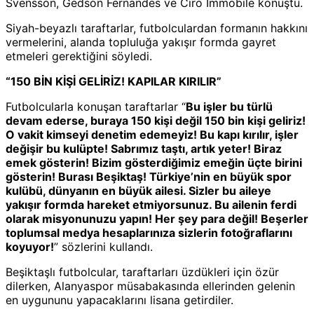
Svensson, Gedson Fernandes ve Ciro Immobile konuştu.
Siyah-beyazlı taraftarlar, futbolculardan formanın hakkını
vermelerini, alanda topluluğa yakışır formda gayret
etmeleri gerektiğini söyledi.
“150 BİN KİŞİ GELİRİZ! KAPILAR KIRILIR”
Futbolcularla konuşan taraftarlar “
Bu işler bu türlü
devam ederse, buraya 150 kişi değil 150 bin kişi geliriz!
O vakit kimseyi denetim edemeyiz! Bu kapı kırılır, işler
değişir bu kulüpte! Sabrımız taştı, artık yeter! Biraz
emek gösterin! Bizim gösterdiğimiz emeğin üçte birini
gösterin! Burası Beşiktaş! Türkiye’nin en büyük spor
kulübü, dünyanın en büyük ailesi. Sizler bu aileye
yakışır formda hareket etmiyorsunuz. Bu ailenin ferdi
olarak misyonunuzu yapın! Her şey para değil! Beşerler
toplumsal medya hesaplarınıza sizlerin fotoğraflarını
koyuyor!
” sözlerini kullandı.
Beşiktaşlı futbolcular, taraftarları üzdükleri için özür
dilerken, Alanyaspor müsabakasında ellerinden gelenin
en uygununu yapacaklarını lisana getirdiler.