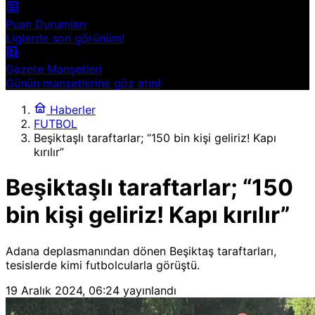
Puan Durumları
Liglerde son görünüm!
Gazete Manşetleri
Günün manşetlerine göz atın!
Haberler
FUTBOL
Beşiktaşlı taraftarlar; “150 bin kişi geliriz! Kapı
kırılır”
Beşiktaşlı taraftarlar; “150
bin kişi geliriz! Kapı kırılır”
Adana deplasmanından dönen Beşiktaş taraftarları,
tesislerde kimi futbolcularla görüştü.
19 Aralık 2024, 06:24
yayınlandı