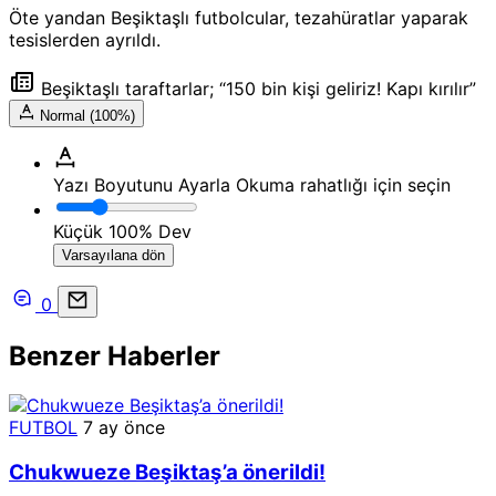
Öte yandan Beşiktaşlı futbolcular, tezahüratlar yaparak
tesislerden ayrıldı.
Beşiktaşlı taraftarlar; “150 bin kişi geliriz! Kapı kırılır”
Normal (100%)
Yazı Boyutunu Ayarla
Okuma rahatlığı için seçin
Küçük
100%
Dev
Varsayılana dön
0
Benzer Haberler
FUTBOL
7 ay önce
Chukwueze Beşiktaş’a önerildi!