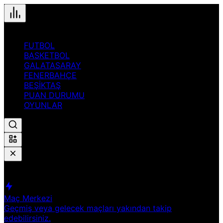
FUTBOL
BASKETBOL
GALATASARAY
FENERBAHÇE
BEŞİKTAŞ
PUAN DURUMU
OYUNLAR
Hızlı Erişim
Spor
Maç Merkezi
Geçmiş veya gelecek maçları yakından takip
edebilirsiniz.