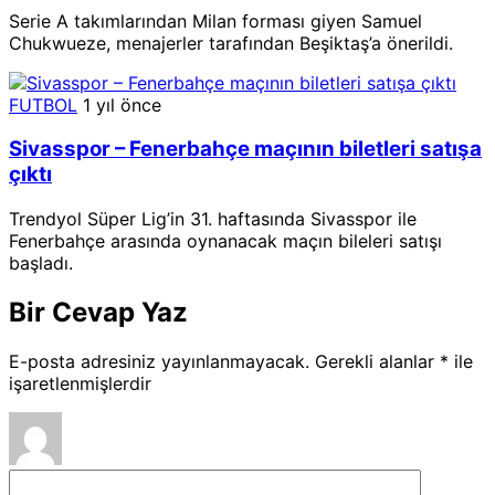
Serie A takımlarından Milan forması giyen Samuel
Chukwueze, menajerler tarafından Beşiktaş’a önerildi.
FUTBOL
1 yıl önce
Sivasspor – Fenerbahçe maçının biletleri satışa
çıktı
Trendyol Süper Lig’in 31. haftasında Sivasspor ile
Fenerbahçe arasında oynanacak maçın bileleri satışı
başladı.
Bir Cevap Yaz
E-posta adresiniz yayınlanmayacak.
Gerekli alanlar
*
ile
işaretlenmişlerdir