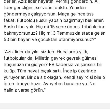
derler. Aziz lider hayatını vermiş gönderdin. Ali
lider gençliğini, servetini döktü. Yeniden
göndermeye çalışıyorsun. Maça gelince tıss
fakat. Futbolcu kusur yapsın bağırmayı beklerler.
Baskı filan yok. Hiç mi 15 sene öncesi tribünlerine
bakmıyorsunuz? Hiç mi 3 Temmuz’da stada gelen
50 bin bayan ve çocuktan utanmıyorsunuz?”
“Aziz lider da yıldı sizden. Hocalarda yıldı,
futbolcular da. Milletin gevrek gevrek gülmesi
hoşunuza mı gidiyor? FB kadersiz ve şanssız bir
kulüp. Tüm hayat bıçak sırtı. İnce ip üzerinde
yürüyorlar. Bir de siz olağan. Kendi seyircisi bile o
ipten itmeye hazır. Ayrıyeten bana ne ya. Ne
haliniz varsa görün.”