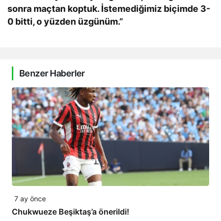
sonra maçtan koptuk. İstemediğimiz biçimde 3-
0 bitti, o yüzden üzgünüm.”
Benzer Haberler
7 ay önce
Chukwueze Beşiktaş’a önerildi!