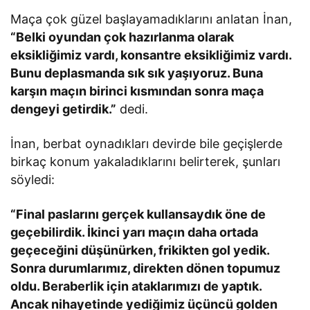
Maça çok güzel başlayamadıklarını anlatan İnan,
“Belki oyundan çok hazırlanma olarak
eksikliğimiz vardı, konsantre eksikliğimiz vardı.
Bunu deplasmanda sık sık yaşıyoruz. Buna
karşın maçın birinci kısmından sonra maça
dengeyi getirdik.”
dedi.
İnan, berbat oynadıkları devirde bile geçişlerde
birkaç konum yakaladıklarını belirterek, şunları
söyledi:
“Final paslarını gerçek kullansaydık öne de
geçebilirdik. İkinci yarı maçın daha ortada
geçeceğini düşünürken, frikikten gol yedik.
Sonra durumlarımız, direkten dönen topumuz
oldu. Beraberlik için ataklarımızı de yaptık.
Ancak nihayetinde yediğimiz üçüncü golden