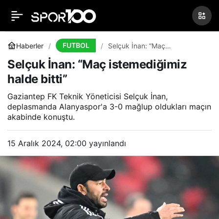
Arteta: “Hayal kırıklığına
0
Paylaş
uğradık”
FUTBOL
Haberler
Selçuk İnan: “Maç
istemediğimiz halde bitti”
Selçuk İnan: “Maç istemediğimiz
halde bitti”
Gaziantep FK Teknik Yöneticisi Selçuk İnan,
deplasmanda Alanyaspor'a 3-0 mağlup oldukları maçın
akabinde konuştu.
15 Aralık 2024, 02:00
yayınlandı