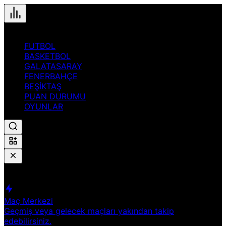
FUTBOL
BASKETBOL
GALATASARAY
FENERBAHÇE
BEŞİKTAŞ
PUAN DURUMU
OYUNLAR
Hızlı Erişim
Spor
Maç Merkezi
Geçmiş veya gelecek maçları yakından takip
edebilirsiniz.