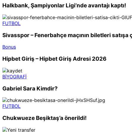
Halkbank, Şampiyonlar Ligi’nde avantajı kaptı!
FUTBOL
Sivasspor – Fenerbahçe maçının biletleri satışa ç
Bonus
Hipbet Giriş – Hipbet Giriş Adresi 2026
BİYOGRAFİ
Gabriel Sara Kimdir?
FUTBOL
Chukwueze Beşiktaş’a önerildi!