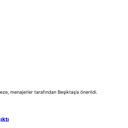
e, menajerler tarafından Beşiktaş’a önerildi.
ıktı