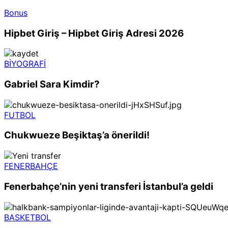
Bonus
Hipbet Giriş – Hipbet Giriş Adresi 2026
BİYOGRAFİ
Gabriel Sara Kimdir?
FUTBOL
Chukwueze Beşiktaş’a önerildi!
FENERBAHÇE
Fenerbahçe’nin yeni transferi İstanbul’a geldi
BASKETBOL