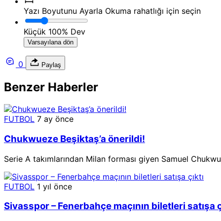
Yazı Boyutunu Ayarla
Okuma rahatlığı için seçin
Küçük
100%
Dev
Varsayılana dön
0
Paylaş
Benzer Haberler
FUTBOL
7 ay önce
Chukwueze Beşiktaş’a önerildi!
Serie A takımlarından Milan forması giyen Samuel Chukwuez
FUTBOL
1 yıl önce
Sivasspor – Fenerbahçe maçının biletleri satışa ç