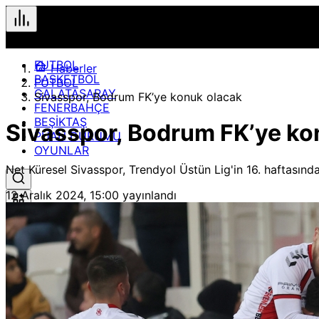
FUTBOL
Haberler
BASKETBOL
FUTBOL
GALATASARAY
Sivasspor, Bodrum FK’ye konuk olacak
FENERBAHÇE
BEŞİKTAŞ
Sivasspor, Bodrum FK’ye ko
PUAN DURUMU
OYUNLAR
Net Küresel Sivasspor, Trendyol Üstün Lig'in 16. haftası
12 Aralık 2024, 15:00
yayınlandı
Hızlı Erişim
Spor
Maç Merkezi
Geçmiş veya gelecek maçları yakından takip edebilirsiniz.