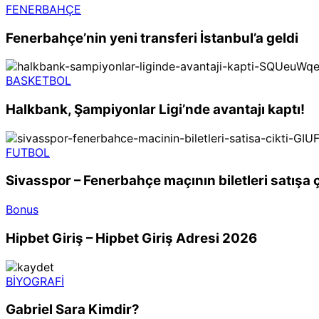
FENERBAHÇE
Fenerbahçe’nin yeni transferi İstanbul’a geldi
BASKETBOL
Halkbank, Şampiyonlar Ligi’nde avantajı kaptı!
FUTBOL
Sivasspor – Fenerbahçe maçının biletleri satışa ç
Bonus
Hipbet Giriş – Hipbet Giriş Adresi 2026
BİYOGRAFİ
Gabriel Sara Kimdir?