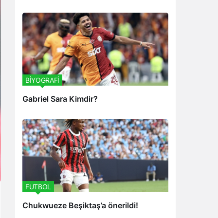
BİYOGRAFİ
Gabriel Sara Kimdir?
FUTBOL
Chukwueze Beşiktaş’a önerildi!