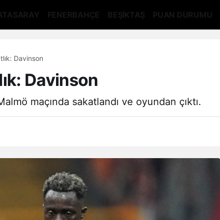
ATASARAY
FENERBAHÇE
BEŞİKTAŞ
PUAN DURUMU
tlık: Davinson
lık: Davinson
Malmö maçında sakatlandı ve oyundan çıktı.