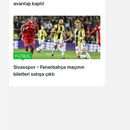
avantajı kaptı!
FUTBOL
Sivasspor – Fenerbahçe maçının
biletleri satışa çıktı